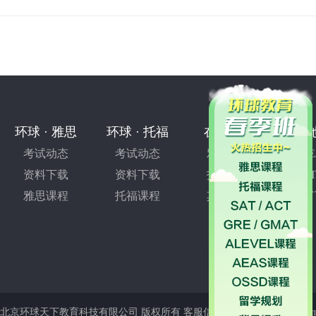
89%！
环球 · 雅思
环球 · 托福
在线测试
其
考试动态
考试动态
雅思测试
GRE
资料下载
资料下载
托福测试
SAT
雅思课程
托福课程
其他考试
热
北京环球天下教育科技有限公司 版权所有 客服信箱：marketing@pxjy.com 投诉电话：010-621