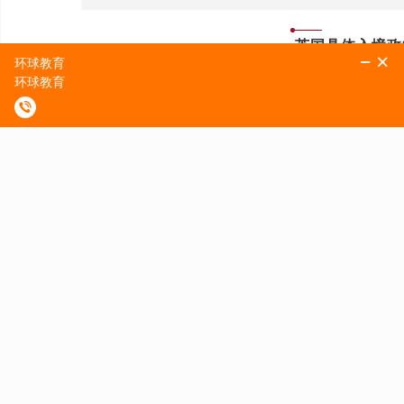
英国具体入境政
目前，英国政府依然采取原“红黄绿灯”入境
“
(Red List)，琥珀色(Amber List)，绿色(
同颜色等级对应不同的入境政策。
目前中国在琥珀色名单中，所以小编就讲一下
策以及最近更新的Test to Release
首先，在入境材料准备方面，来自中国大陆及中国澳
下材料：
1.登机前72小时之内的中英文双语新冠检测报告
2.预定入境后第2天及第8天的新冠检测包